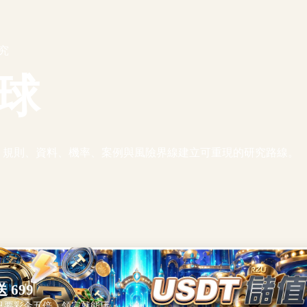
研究
球
、規則、資料、機率、案例與風險界線建立可重現的研究路線。
 699
只要彩金五倍，領完就能玩。