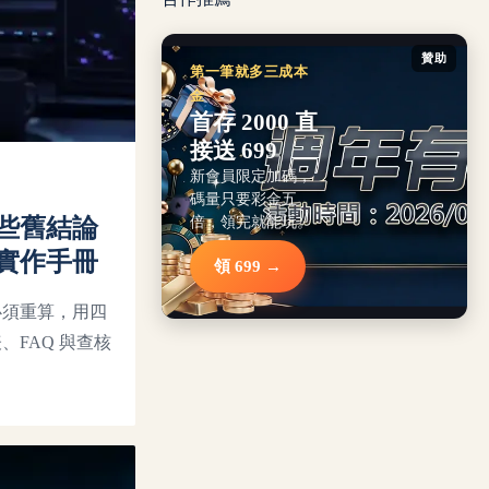
贊助
第一筆就多三成本
金
首存 2000 直
接送 699
新會員限定加碼，
碼量只要彩金五
倍，領完就能玩。
些舊結論
實作手冊
領 699 →
必須重算，用四
FAQ 與查核