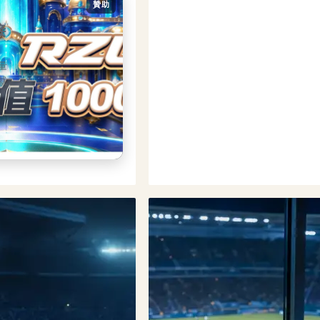
贊助
接
量
就