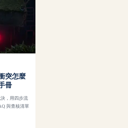
衝突怎麼
手冊
裁決，用四步流
Q 與查核清單