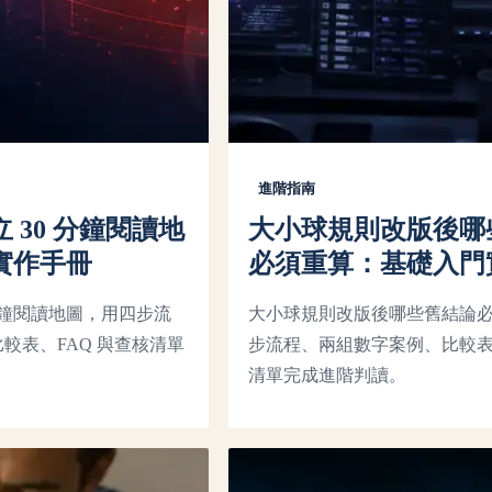
進階指南
 30 分鐘閱讀地
大小球規則改版後哪
實作手冊
必須重算：基礎入門
分鐘閱讀地圖，用四步流
大小球規則改版後哪些舊結論
較表、FAQ 與查核清單
步流程、兩組數字案例、比較表、
清單完成進階判讀。