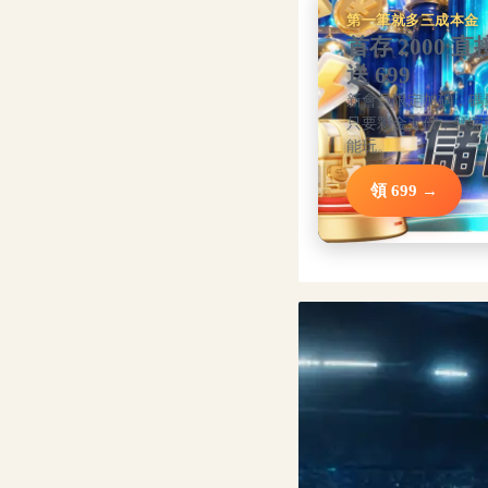
第一筆就多三成本金
首存 2000 直
送 699
新會員限定加碼，碼
只要彩金五倍，領完
能玩。
領 699 →