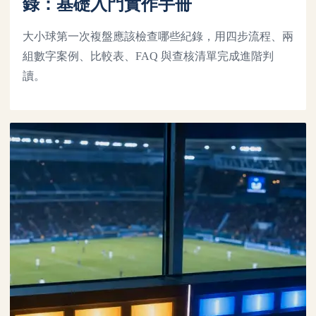
錄：基礎入門實作手冊
大小球第一次複盤應該檢查哪些紀錄，用四步流程、兩
組數字案例、比較表、FAQ 與查核清單完成進階判
讀。