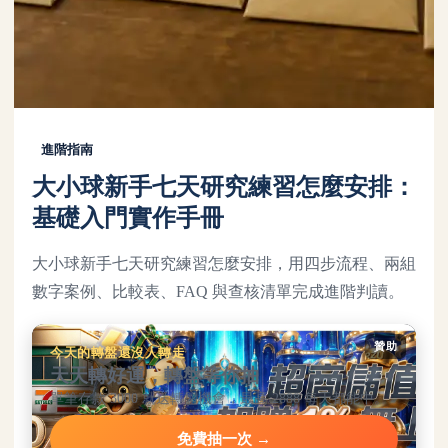
進階指南
大小球新手七天研究練習怎麼安排：
基礎入門實作手冊
大小球新手七天研究練習怎麼安排，用四步流程、兩組
數字案例、比較表、FAQ 與查核清單完成進階判讀。
贊助
今天的轉盤還沒人轉走
天天轉好運，轉盤等你抽
單筆存款 3000 就送轉盤機會，最高 2888 每天都能中。
免費抽一次 →