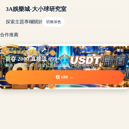
3A娛樂城-大小球研究室
探索
主題
專欄
關於
切換深色
合作推薦
贊助
第一筆就多三成本金
首存 2000 直接送 699
新會員限定加碼，碼量只要彩金五倍，領完就能玩。
領 699 →