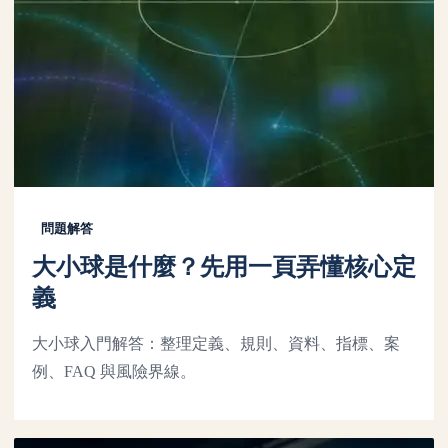
問題解答
大小球是什麼？先用一頁弄懂核心定
義
大小球入門解答：整理定義、規則、資料、指標、案
例、FAQ 與風險界線。