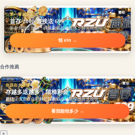
贊助
第一筆就多三成本金
首存 2000 直接送 699
新會員限定加碼，碼量只要彩金五倍，領完就能玩。
領 699 →
合作推薦
贊助
你現在卡在哪一階？
存越多送越多，階梯彩金
累積儲值達標自動解鎖對應彩金，階梯越高送越狠。
看我能領多少 →
×