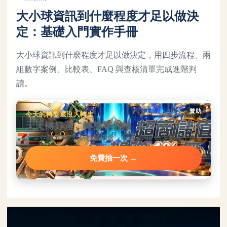
大小球資訊到什麼程度才足以做決
定：基礎入門實作手冊
大小球資訊到什麼程度才足以做決定，用四步流程、兩
組數字案例、比較表、FAQ 與查核清單完成進階判
讀。
贊助
今天的轉盤還沒人轉走
天天轉好運，轉盤等你抽
單筆存款 3000 就送轉盤機會，最高 2888 每天都能中。
免費抽一次 →