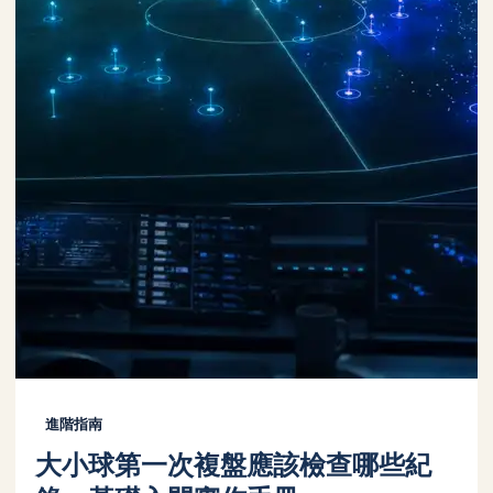
進階指南
大小球第一次複盤應該檢查哪些紀