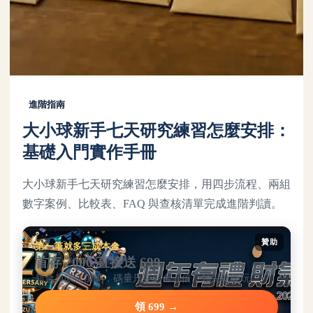
進階指南
大小球新手七天研究練習怎麼安排：
基礎入門實作手冊
大小球新手七天研究練習怎麼安排，用四步流程、兩組
數字案例、比較表、FAQ 與查核清單完成進階判讀。
贊助
第一筆就多三成本金
首存 2000 直接送 699
新會員限定加碼，碼量只要彩金五倍，領完就能玩。
領 699 →