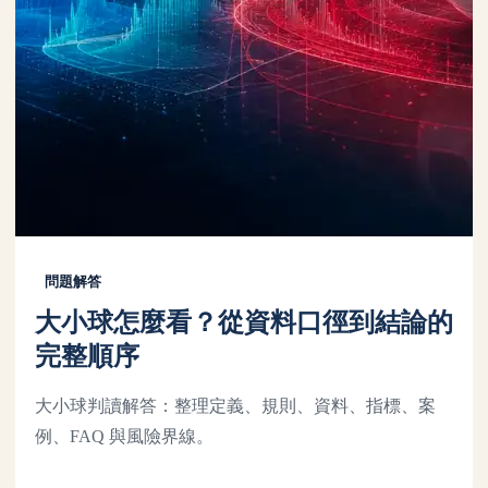
問題解答
大小球怎麼看？從資料口徑到結論的
完整順序
大小球判讀解答：整理定義、規則、資料、指標、案
例、FAQ 與風險界線。