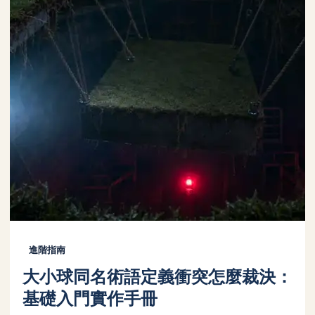
進階指南
大小球同名術語定義衝突怎麼裁決：
基礎入門實作手冊