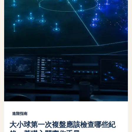
進階指南
大小球第一次複盤應該檢查哪些紀