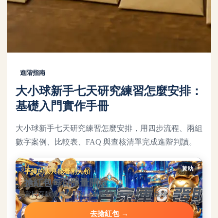
進階指南
大小球新手七天研究練習怎麼安排：
基礎入門實作手冊
大小球新手七天研究練習怎麼安排，用四步流程、兩組
數字案例、比較表、FAQ 與查核清單完成進階判讀。
贊助
手慢的人只能看別人領
搶紅包每日限量開放
當日存款達標即可到首頁搶紅包，手速決定金額。
去搶紅包 →