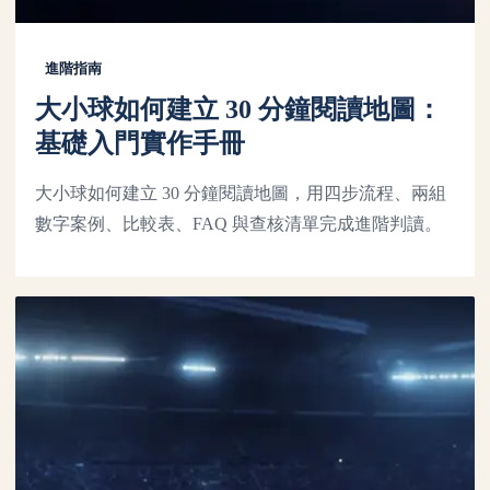
進階指南
大小球如何建立 30 分鐘閱讀地圖：
基礎入門實作手冊
大小球如何建立 30 分鐘閱讀地圖，用四步流程、兩組
數字案例、比較表、FAQ 與查核清單完成進階判讀。