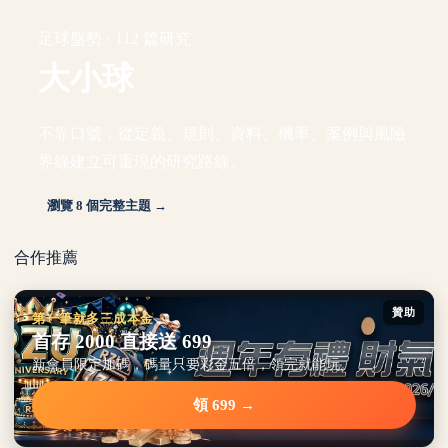
足球盤勢 · 112 篇研究
大小球
不靠口號，從定義、規則、資料、機率、案例與風險
界線建立可重現的研究路線。
瀏覽 8 個完整主題 →
合作推薦
贊助
第一筆就多三成本金
首存 2000 直接送 699
新會員限定加碼，碼量只要彩金五倍，領完就能玩。
領 699 →